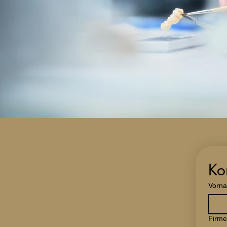
Ko
Vorn
Firme