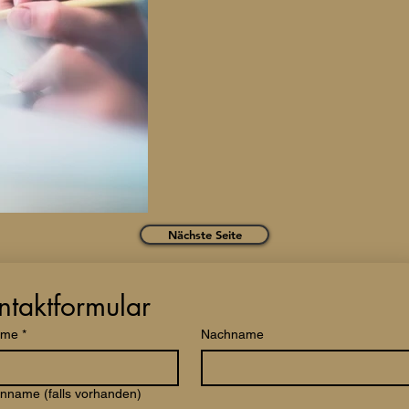
Nächste Seite
ntaktformular
ame
*
Nachname
nname (falls vorhanden)