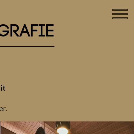
ted by
grafie
it
er.