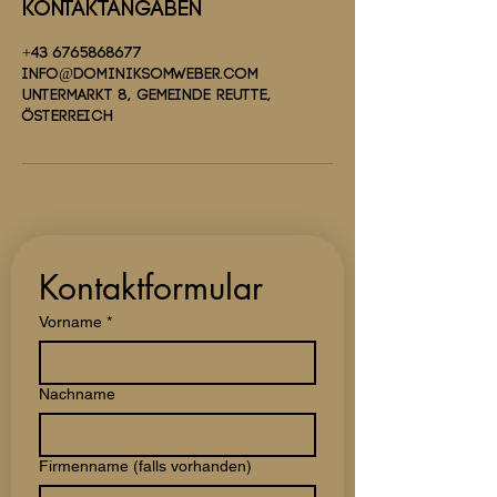
Kontaktangaben
+43 6765868677
info@dominiksomweber.com
Untermarkt 8, Gemeinde Reutte,
Österreich
Kontaktformular
Vorname
*
Nachname
Firmenname (falls vorhanden)